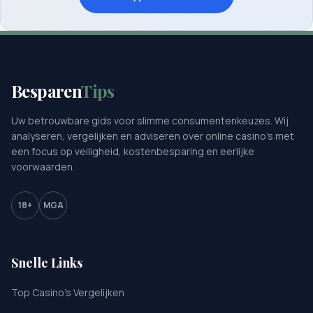
Besparen
Tips
Uw betrouwbare gids voor slimme consumentenkeuzes. Wij
analyseren, vergelijken en adviseren over online casino's met
een focus op veiligheid, kostenbesparing en eerlijke
voorwaarden.
18+
MGA
Snelle Links
Top Casino's Vergelijken