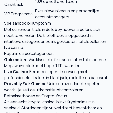
10% op netto verliezen
Cashback
Exclusieve niveaus en persoonlijke
VIP Programma
accountmanagers
Spelaanbod bij Kryptonim
Met duizenden titels in de lobby hoeven spelers zich
nooit te vervelen. De bibliotheek is opgedeeld in
intuïtieve categorieën zoals gokkasten, tafelspellen en
live casino.
Populaire spelcategorieën
Gokkasten:
Van klassieke fruitautomaten tot moderne
Megaways-slots met hoge RTP-waarden.
Live Casino:
Een meeslepende ervaring met
professionele dealers in blackjack, roulette en baccarat.
Provably Fair Games:
Unieke, razendsnelle spellen
waarbij je zelf de uitkomst kunt controleren.
Betaalmethoden en Crypto-focus
Als een echt 'crypto-casino' blinkt Kryptonim uit in
snelheid. Stortingen zijn vrijwel direct beschikbaar en