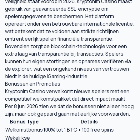
Veiligheid staat voorop in 2026. Kryptonim Casino maakt
gebruik van geavanceerde SSL-encryptie om
spelersgegevens te beschermen. Het platform
opereert onder een betrouwbare internationale licentie,
wat betekent dat ze voldoen aan strikte richtlijnen
omtrent eerlijk spel en financiële transparantie.
Bovendien zorgt de blockchain-technologie voor een
extra laag van transparantie bij transacties. Spelers
kunnen hun eigen stortingen en opnames verifiëren via
de explorer, wat een ongekend niveau van vertrouwen
biedt in de huidige iGaming-industrie.
Bonussen en Promoties
Kryptonim Casino verwelkomt nieuwe spelers met een
competitief welkomstpakket dat direct impact maakt.
Per 8 juni 2026 zien we dat de bonussen niet alleen hoog
zijn, maar ook gepaard gaan met eerlijke voorwaarden.
Bonus Type
Details
Welkomstbonus
100% tot 1 BTC + 100 free spins
Wekelijkse